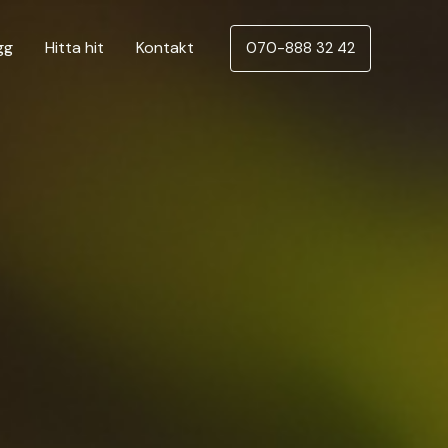
gg
Hitta hit
Kontakt
070-888 32 42